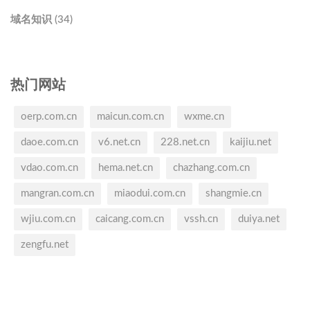
域名知识 (34)
热门网站
oerp.com.cn
maicun.com.cn
wxme.cn
daoe.com.cn
v6.net.cn
228.net.cn
kaijiu.net
vdao.com.cn
hema.net.cn
chazhang.com.cn
mangran.com.cn
miaodui.com.cn
shangmie.cn
wjiu.com.cn
caicang.com.cn
vssh.cn
duiya.net
zengfu.net