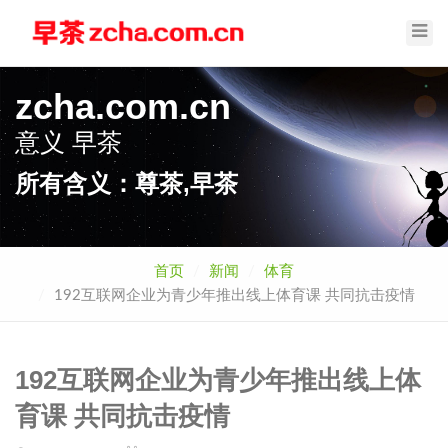
Toggl
Navig
zcha.com.cn
意义
早茶
所有含义：尊茶,早茶
首页
新闻
体育
192互联网企业为青少年推出线上体育课 共同抗击疫情
192互联网企业为青少年推出线上体
育课 共同抗击疫情